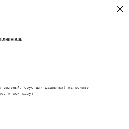
пленка
к зеленый, соус для шашлычка( на основе
ке, и сок юдзу)