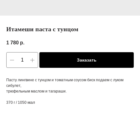
Итамеши паста с тунцом
1 780
р.
Заказать
Пасту лингвине с тунцом и томатным соусом биск подаем с луком
сибулет,
трюфельным маслом и тагараши.
370 г / 1050 ккал