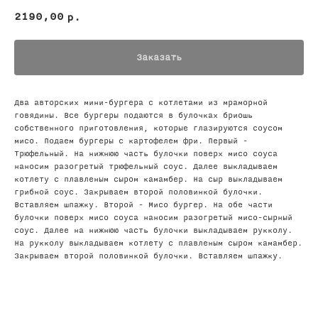
2190,00
р.
Заказать
Два авторских мини-бургера с котлетами из мраморной
говядины. Все бургеры подаются в булочках бриошь
собственного приготовления, которые глазируются соусом
мисо. Подаем бургеры с картофелем фри. Первый -
Трюфельный. На нижнюю часть булочки поверх мисо соуса
наносим разогретый трюфельный соус. Далее выкладываем
котлету с плавленым сыром камамбер. На сыр выкладываем
грибной соус. Закрываем второй половинкой булочки.
Вставляем шпажку. Второй - Мисо бургер. На обе части
булочки поверх мисо соуса наносим разогретый мисо-сырный
соус. Далее на нижнюю часть булочки выкладываем рукколу.
На рукколу выкладываем котлету с плавленым сыром камамбер.
Закрываем второй половинкой булочки. Вставляем шпажку.